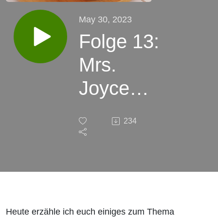
May 30, 2023
Folge 13:
Mrs.
Joyce
Language
234
School
Podcast -
Business
English
Heute erzähle ich euch einiges zum Thema